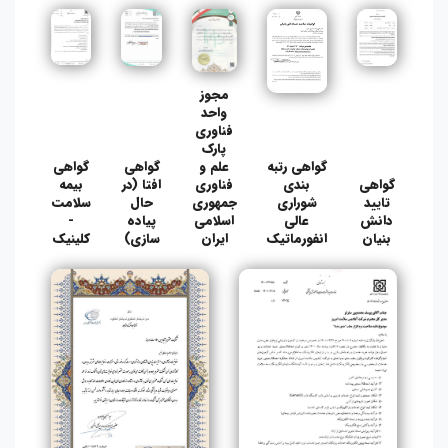
مجوز
واحد
فناوری
پارک
گواهی رتبه
علم و
گواهی
گواهی
گواهی
بندی
فناوری
افتا (در
بیمه
تایید
شوراری
جمهوری
حال
سلامت
دانش
عالی
اسلامی
پیاده
-
بنیان
انفورماتیک
ایران
سازی)
کلینیک