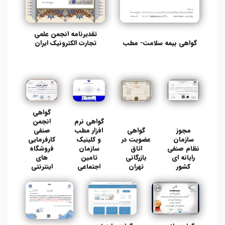
تقدیرنامه انجمن علمی
گواهی بیمه سلامت- مطب
تجارت الکترونیک ایران
گواهی
گواهی نرم
انجمن
مجوز
گواهی
افزار مطب
صنفی
سازمان
عضویت در
و کلینیک
کارفرمایی
نظام صنفی
اتاق
سازمان
فروشگاه
رایانه ای
بازرگانی
تامین
های
کشور
تهران
اجتماعی
اینترنتی