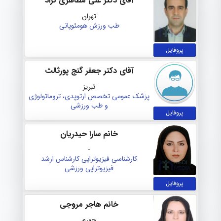
آقای دکتر علی مظاهری نژاد
تهران
طب ورزش
هومئوپاتی
پروفایل
آقای دکتر جعفر گنج پورثالث
تبریز
پزشک عمومی
تخصص ارتوپدی، تروماتولوژی
و طب ورزشی
پروفایل
خانم سارا حیدریان
-
کارشناسی فیزیوتراپی
کارشناس ارشد
فیزیوتراپی ورزشی
پروفایل
خانم هاجر مروجی
جهرم