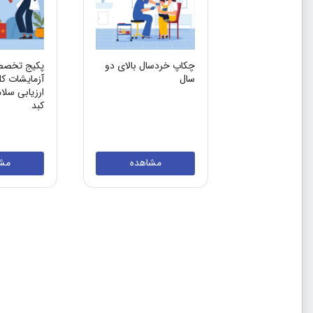
چکاپ خردسال بالای دو
پکیج تخصص
سال
آزمایشات کل
ارزیابی سلا
کبد
مشاهده
مش