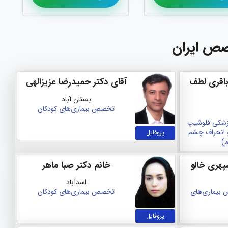
صص ایران
باقری لطف
آقای دکتر حمیدرضا عزیزالهی
بستان آباد
تخصص بیماری‌های کودکان
زشکی
فلوشیپ
 انحراف چشم
پروفایل
م)
پهری خالو
خانم دکتر صبا ماهر
اسدآباد
بیماری‌های
تخصص بیماری‌های کودکان
پروفایل