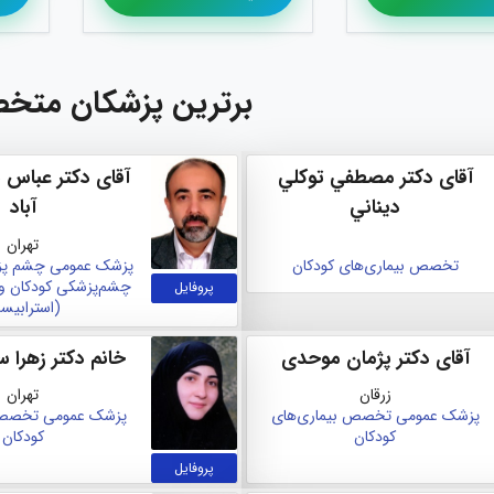
برترین پزشکان متخ
آقای دکتر مصطفي توكلي
آقای دکتر عباس 
ديناني
آباد
تهران
تخصص بیماری‌های کودکان
پزشک عمومی
چشم‌ پ
چشم‌پزشکی کودکان و
پروفایل
(استرابیس
آقای دکتر پژمان موحدی
خانم دکتر زهرا س
زرقان
تهران
پزشک عمومی
تخصص بیماری‌های
پزشک عمومی
تخصص 
کودکان
کودکان
پروفایل