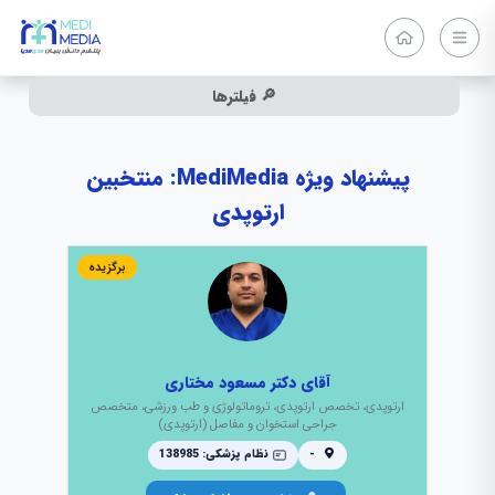
🔎 فیلترها
پیشنهاد ویژه MediMedia: منتخبین
ارتوپدی
برگزیده
آقای دکتر مسعود مختاری
ارتوپدی، تخصص ارتوپدی، تروماتولوژی و طب ورزشی، متخصص
جراحی استخوان و مفاصل (ارتوپدی)
-
نظام پزشکی: 138985