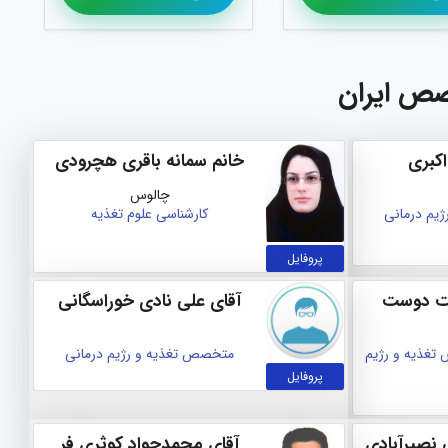
صص ایران
اکبری
خانم سمانه باقری هچرودی
چالوس
یم درمانی
کارشناسی علوم تغذیه
پروفایل
مت دوست
آقای علی نادی خوراسگانی
غذیه و رژیم
متخصص تغذیه و رژیم درمانی
پروفایل
 نصيرآبادي
آقای محمدجواد كوثري فر