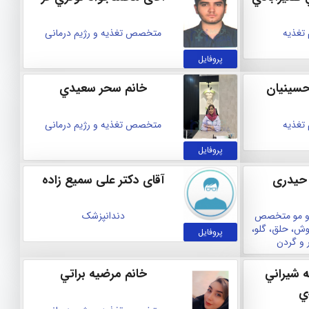
 تغذیه
متخصص تغذیه و رژیم درمانی
پروفایل
حسينيان
خانم سحر سعيدي
 تغذیه
متخصص تغذیه و رژیم درمانی
پروفایل
 حیدری
آقای دکتر علی سمیع زاده
 مو
متخصص
دندانپزشک
ش، حلق، گلو،
پروفایل
 و گردن
ه شيراني
خانم مرضيه براتي
ي