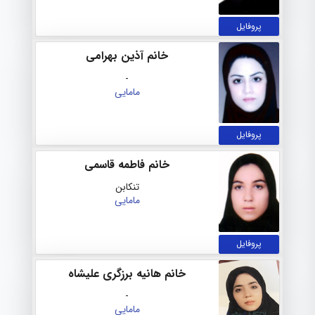
پروفایل
خانم آذین بهرامی
-
مامایی
پروفایل
خانم فاطمه قاسمی
تنکابن
مامایی
پروفایل
خانم هانیه برزگری علیشاه
-
مامایی