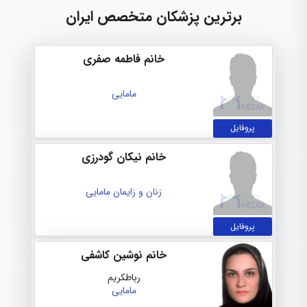
برترین پزشکان متخصص ایران
خانم فاطمه صفری
مامایی
پروفایل
خانم نیکان گودرزی
زنان و زایمان
مامایی
پروفایل
خانم نوشین کاشفی
رباطکریم
مامایی