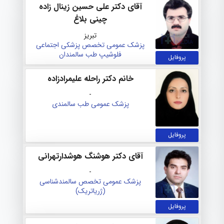
آقای دکتر علی حسین زینال زاده
چینی بلاغ
تبریز
پزشک عمومی
تخصص پزشکی اجتماعی
فلوشیپ طب سالمندان
پروفایل
خانم دکتر راحله علیمرادزاده
-
پزشک عمومی
طب سالمندی
پروفایل
آقای دکتر هوشنگ هوشدارتهرانی
-
پزشک عمومی
تخصص سالمندشناسی
(ژریاتریک)
پروفایل