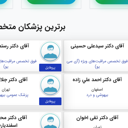
برترین پزشکان متخ
آقای دکتر سیدعلی حسینی
آقای دکتر رست
فوق تخصص مراقبت‌های ویژه (آی سی
فوق تخصص مراقبت‌های
یو)
یو)
پروفایل
آقای دکتر احمد علي زاده
آقای دکتر جلا
اصفهان
تهران
بیهوشی و درد
پزشک عمومی
بیهو
پروفایل
آقای دکتر تقی اخوان
آقای دکتر مح
اسفندیارف
تهران