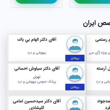
صص ایران
م رستمی
آقای دکتر الهام بي باك
 ویژه (آی سی
بیهوشی و درد
پروفایل
ل آرسته
آقای دکتر سیاوش احسانی
تهران
شی و درد
پزشک عمومی
بیهوشی و درد
پروفایل
مدجواد
آقای دکتر سیدحسین امامی
رد
کلیشادی