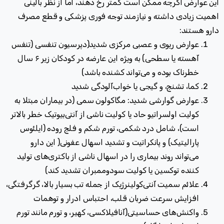
این عوارض اگرچه ممکن است کمتر رخ دهند، اما از نظر بالینی
اهمیت زیادی داشته و نیازمند توجه فوری پزشکی و قطع مصرف
دارو هستند:
عوارض ریوی و عصبی مرکزی شدید(دپرسیون تنفسی (تنفس
آهسته یا سطحی) به ویژه این عارضه در کودکان زیر ۶ سال
خطرناک بوده و می‌تواند کشنده باشد)
کما، تشنج، و گیجی یا خواب‌آلودگی شدید
عوارض گوارشی شدید:
مگاکولون سمی (در بیماران مبتلا به
کولیت اولسراتیو حاد یا کولیت ناشی از آنتی‌بیوتیک خطر بالاتر
است)، شامل درد شکمی، تورم شکم و فلج روده (ایلئوس
پارالیتیک) و پانکراتیت و تشدید اسهال عفونی( این دارو
می‌تواند روند بیماری را در اسهال ناشی از باکتری‌های تولید
کننده توکسین یا کولیت سودوممبران تشدید کند)
علائم سمیت آنتی‌کولینرژیک از جمله تب بسیار بالا، گرگرفتگی،
افزایش سرعت ضربان قلب، احتباس ادرار و توهمات
واکنش‌های حساسیتی(آنافیلاکسی، کهیر، و تورم مانند تورم