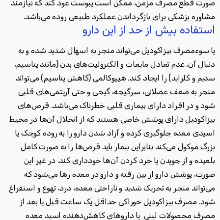
صورت قطع مصرف مزمن، ممکن است یبوست عود کند که نیازمند
مشاوره پزشکی برای بازگرداندن عملکرد طبیعی روده می‌باشد
.
استفاده بیش از حد از این دارو
یا سوءمصرف بیزاکودیل می‌تواند منجر به اسهال شدید شده و به
دنبال آن، عدم تعادل مایعات و الکترولیت‌های بدن (مانند پتاسیم،
سدیم و کلراید) را ایجاد کند
.
هیپوکالمی (کاهش پتاسیم) می‌تواند
منجر به ضعف عضلانی، سرگیجه، گیجی و حتی آریتمی‌های قلبی
شود و در افراد دارای بیماری قلبی خطرناک می‌باشد
.
قرص‌های
بیزاکودیل دارای پوشش خاصی هستند که از انحلال آن‌ها در محیط
اسیدی معده جلوگیری کرده و آزاد شدن دارو را به روده کوچک یا
بزرگ موکول می‌کند بنابراین بیمار باید قرص‌ها را به صورت کامل
بلعیده و از جویدن یا خرد کردن آن‌ها خودداری کند. در غیر این
صورت، پوشش دارو از بین رفته و دارو در معده رها می‌شود که
می‌تواند منجر به تحریک شدید و ناراحتی معده، درد، تهوع و استفراغ
شود
.
مصرف بیزاکودیل خوراکی حداقل یک ساعت قبل یا بعد از
مصرف محصولات لبنی یا داروهای کاهش‌دهنده اسید معده