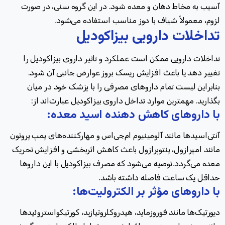
آسیب به مخاط دهان و معده شود. در این گروه سنی، در صورت
لزوم، معمولاً شیاف با دوز مناسب استفاده می‌شود
.
تداخلات دارویی بیزاکودیل
تداخلات دارویی ممکن است عملکرد و تاثیر داروی بیزاکودیل را
تغییر دهد یا باعث افزایش ریسک بروز عوارض جانبی آن شود.
بنابراین لیست تمام داروهای مصرفی‌ را با پزشک خود در میان
بگذارید. مهمترین موارد تداخل داروی بیزاکودیل عبارت‌اند از
:
با داروهای کاهش دهنده اسید معده
:
آنتی‌اسیدها مانند آلومینیوم ام‌جی‌اس و مهارکننده‌های پمپ پروتون
مانند امپرازول، پنتوپرازول باعث کاهش اثربخشی و افزایش تحریک
معده می‌گردد.توصیه می‌شود که مصرف بیزاکودیل با این داروها
حداقل یک ساعت فاصله داشته باشد
.
با داروهای مؤثر بر الکترولیت‌ها
:
دیورتیک‌ها مانند فوروزماید، هیدروکلروتیازید، کورتیکواستروئیدها